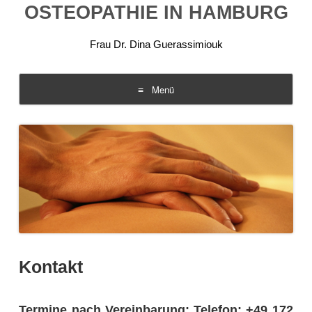
OSTEOPATHIE IN HAMBURG
Frau Dr. Dina Guerassimiouk
Menü
Zum
Inhalt
springen
Kontakt
Termine nach Vereinbarung: Telefon:
+49 172